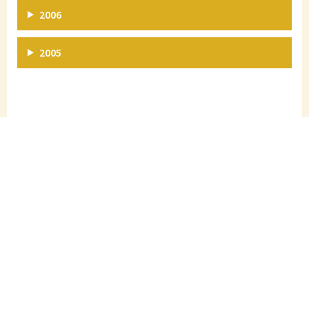
2006
2005
RECHTLICHES
Impressum
Datenschutz
KONTAKT
Tel.: 02622/73234
gemeindeamt@eggendorf-noe.at