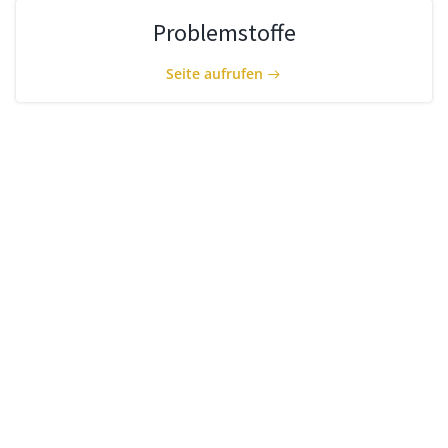
Problemstoffe
Seite aufrufen
Sperrmüll
Seite aufrufen
RECHTLICHES
Impressum
Datenschutz