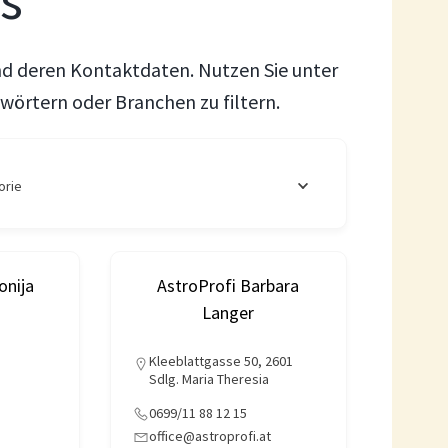
is
nd deren Kontaktdaten. Nutzen Sie unter
wörtern oder Branchen zu filtern.
orie
onija
AstroProfi Barbara
Langer
Kleeblattgasse 50, 2601
Sdlg. Maria Theresia
0699/11 88 12 15
office@astroprofi.at