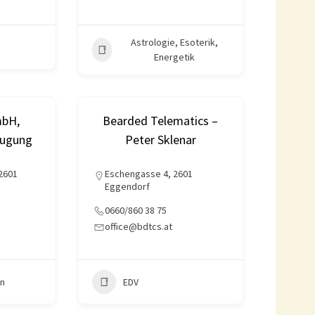
Astrologie, Esoterik,
Energetik
mbH,
Bearded Telematics –
eugung
Peter Sklenar
 2601
Eschengasse 4, 2601
Eggendorf
0660/860 38 75
t
office@bdtcs.at
n
EDV