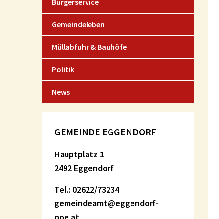
Bürgerservice
Gemeindeleben
Müllabfuhr & Bauhöfe
Politik
News
GEMEINDE EGGENDORF
Hauptplatz 1
2492 Eggendorf
Tel.: 02622/73234
gemeindeamt@eggendorf-
noe.at