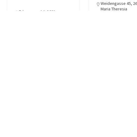
Weidengasse 45, 26
Maria Theresia
Erlengasse 14, 2601
Eggendorf
02628/66049-0
office@datenbanks
0669/182 49 896
at
soukup2001@gmail.com
EDV
Frisuer, Beauty, Wellness
2
3
1
…