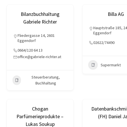
Bilanzbuchhaltung
Billa AG
Gabriele Richter
Hauptstraße 185, 2
Eggendorf
Fliedergasse 14, 2601
Eggendorf
02622/74490
0664/120 64 13
office@gabriele-richter.at
Supermarkt
Steuerberatung,
Buchhaltung
Chogan
Datenbankschmi
Parfümerieprodukte –
(FH) Daniel J
Lukas Soukup