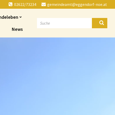
02622/73234
gemeindeamt@eggendorf-noe.at
ndeleben
News