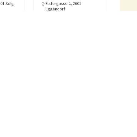
01 Sdlg.
Elstergasse 2, 2601
Eggendorf
0664/236 82 23
chmiede.
info@dekomizzi.at
Bauen & Wohnen
5