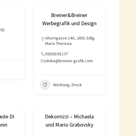
Breiner&Breiner
Werbegrafik und Design
492
Ahorngasse 14A, 2601 Sdlg.
Maria Theresia
02628/61137
ulrike@breiner-grafik.com
Werbung, Druck
ede DI
Dekomizzi – Michaela
anin
und Mario Grabovsky