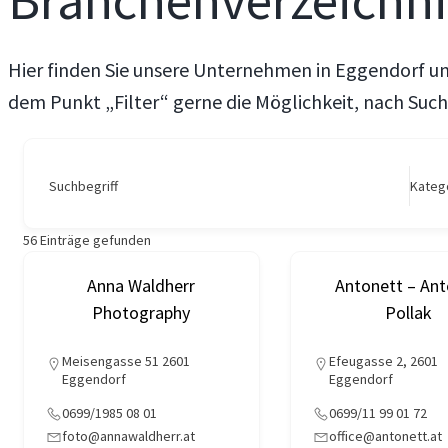
Branchenverzeichn
Hier finden Sie unsere Unternehmen in Eggendorf u
dem Punkt „Filter“ gerne die Möglichkeit, nach Such
Suchbegriff
Kateg
56
Einträge gefunden
Anna Waldherr
Antonett – Ant
Photography
Pollak
Meisengasse 51 2601
Efeugasse 2, 2601
Eggendorf
Eggendorf
0699/1985 08 01
0699/11 99 01 72
foto@annawaldherr.at
office@antonett.at