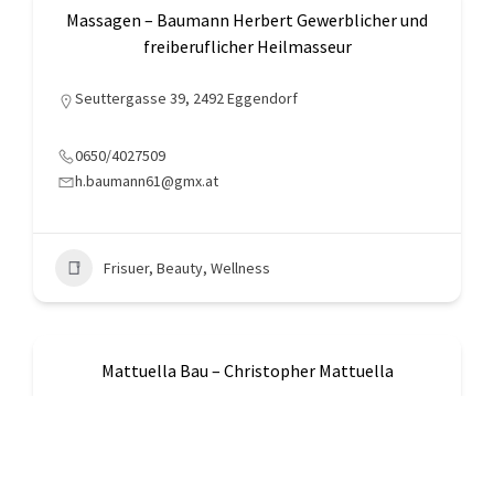
Massagen – Baumann Herbert Gewerblicher und
freiberuflicher Heilmasseur
Seuttergasse 39, 2492 Eggendorf
0650/4027509
h.baumann61@gmx.at
Frisuer, Beauty, Wellness
Mattuella Bau – Christopher Mattuella
Seuttergasse 49, 2492 Eggendorf
0664/26 29 704