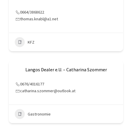
0664/3868622
thomas.knabl@a1.net
KFZ
Langos Dealer e.U. – Catharina Szommer
0676/4016177
catharina.szommer@outlook.at
Gastronomie