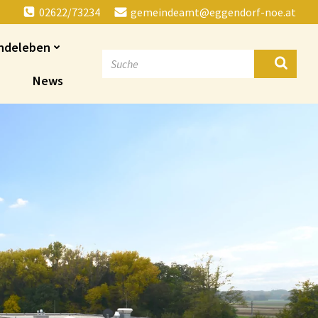
02622/73234
gemeindeamt@eggendorf-noe.at
ndeleben
News