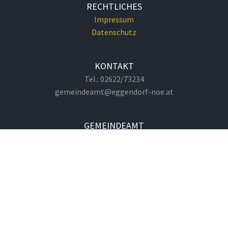
RECHTLICHES
Impressum
Datenschutz
KONTAKT
Tel.: 02622/73234
gemeindeamt@eggendorf-noe.at
GEMEINDEAMT
Hauptplatz 1
2492 Eggendorf