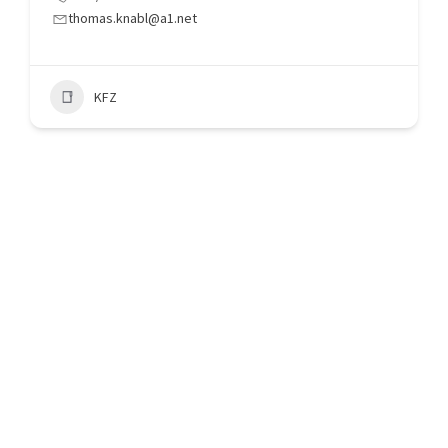
thomas.knabl@a1.net
KFZ
RECHTLICHES
Impressum
Datenschutz