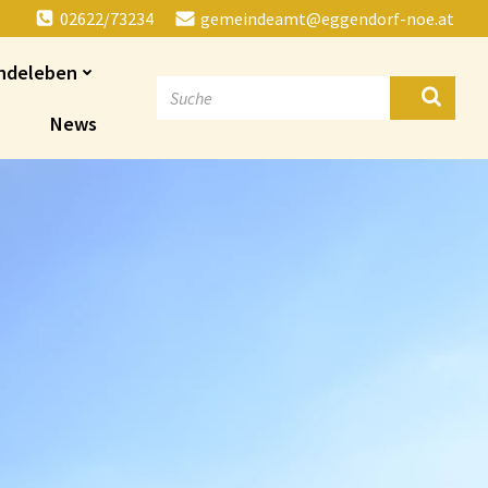
02622/73234
gemeindeamt@eggendorf-noe.at
ndeleben
News