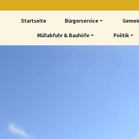
Startseite
Bürgerservice
Gemei
Müllabfuhr & Bauhöfe
Politik