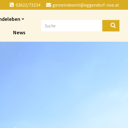
02622/73234
gemeindeamt@eggendorf-noe.at
ndeleben
News