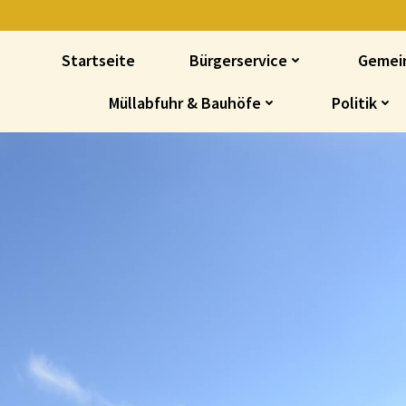
Startseite
Bürgerservice
Gemei
Müllabfuhr & Bauhöfe
Politik