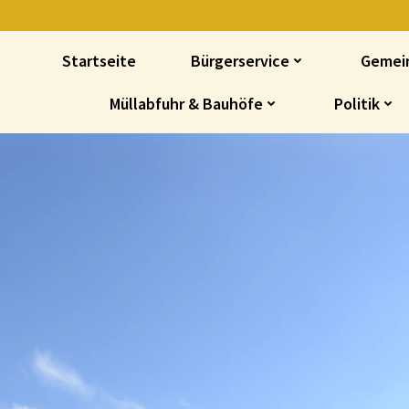
Startseite
Bürgerservice
Gemei
Müllabfuhr & Bauhöfe
Politik