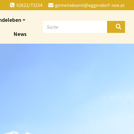
02622/73234
gemeindeamt@eggendorf-noe.at
ndeleben
News