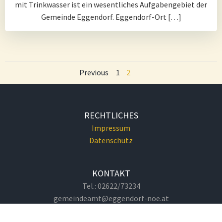
mit Trinkwasser ist ein wesentliches Aufgabengebiet der
Gemeinde Eggendorf. Eggendorf-Ort […]
Posts
Posts
Page
Page
Previous
1
2
navigation
navigation
RECHTLICHES
Impressum
Datenschutz
KONTAKT
Tel.: 02622/73234
gemeindeamt@eggendorf-noe.at