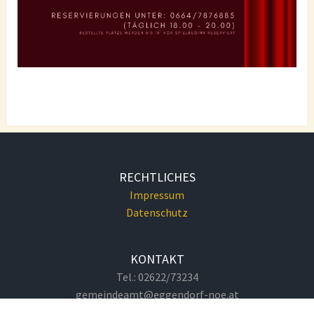
RECHTLICHES
Impressum
Datenschutz
KONTAKT
Tel.: 02622/73234
gemeindeamt@eggendorf-noe.at