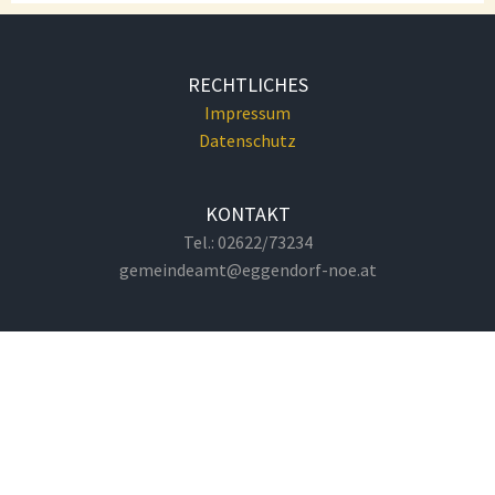
RECHTLICHES
Impressum
Datenschutz
KONTAKT
Tel.: 02622/73234
gemeindeamt@eggendorf-noe.at
GEMEINDEAMT
Hauptplatz 1
2492 Eggendorf