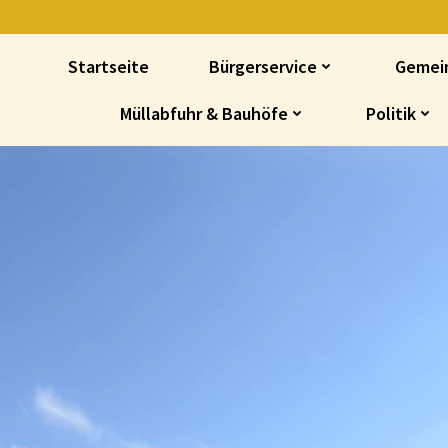
Startseite
Bürgerservice
Gemei
Müllabfuhr & Bauhöfe
Politik