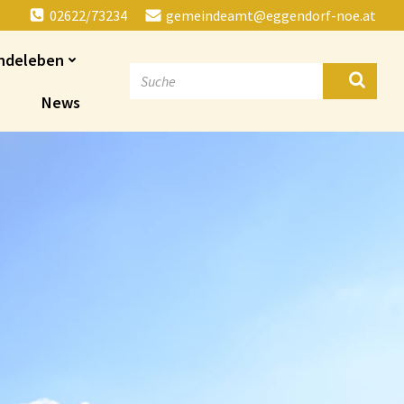
02622/73234
gemeindeamt@eggendorf-noe.at
ndeleben
News