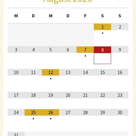
M
D
M
D
F
S
S
1
2
•
3
4
5
6
7
9
8
•
10
11
12
13
14
15
16
•
17
18
19
20
21
22
23
24
25
26
27
28
29
30
•
•
31