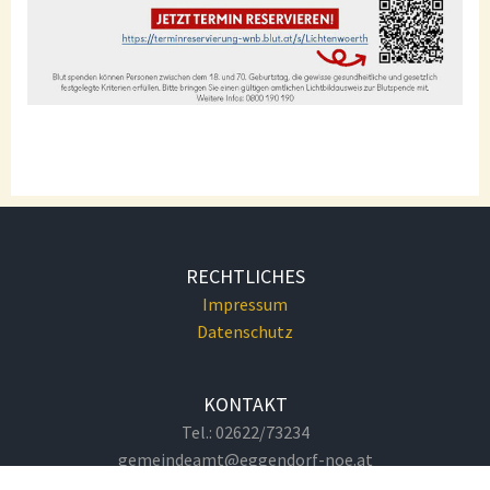
RECHTLICHES
Impressum
Datenschutz
KONTAKT
Tel.: 02622/73234
gemeindeamt@eggendorf-noe.at