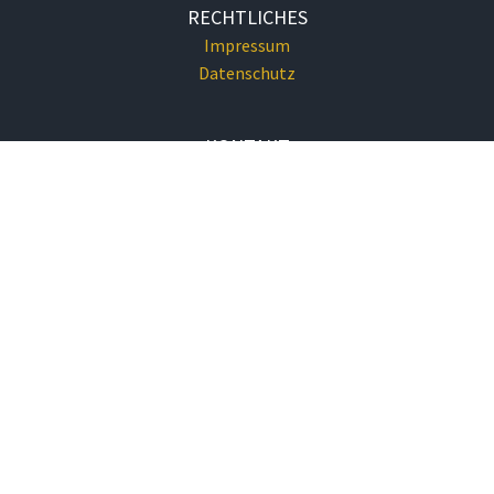
RECHTLICHES
Impressum
Datenschutz
KONTAKT
Tel.: 02622/73234
gemeindeamt@eggendorf-noe.at
GEMEINDEAMT
Hauptplatz 1
2492 Eggendorf