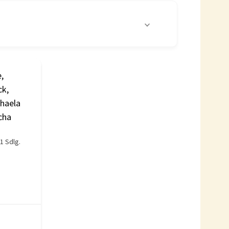
,
k,
chaela
cha
1 Sdlg.