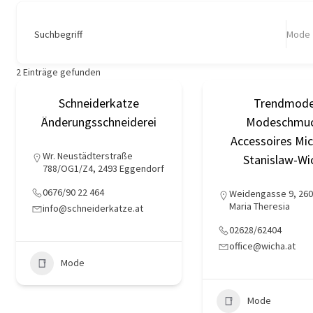
Suchbegriff
Mode
2
Einträge gefunden
Schneiderkatze
Trendmode
Änderungsschneiderei
Modeschmuc
Accessoires Mi
Wr. Neustädterstraße
Stanislaw-Wi
788/OG1/Z4, 2493 Eggendorf
0676/90 22 464
Weidengasse 9, 260
Maria Theresia
info@schneiderkatze.at
02628/62404
office@wicha.at
Mode
Mode