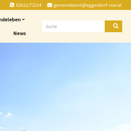
02622/73234
gemeindeamt@eggendorf-noe.at
ndeleben
News