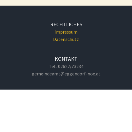
RECHTLICHES
Impressum
Datenschutz
KONTAKT
Tel.: 02622/73234
gemeindeamt@eggendorf-noe.at
GEMEINDEAMT
Hauptplatz 1
2492 Eggendorf