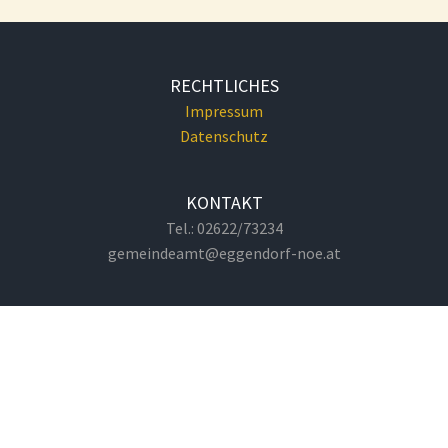
RECHTLICHES
Impressum
Datenschutz
KONTAKT
Tel.: 02622/73234
gemeindeamt@eggendorf-noe.at
GEMEINDEAMT
Hauptplatz 1
2492 Eggendorf