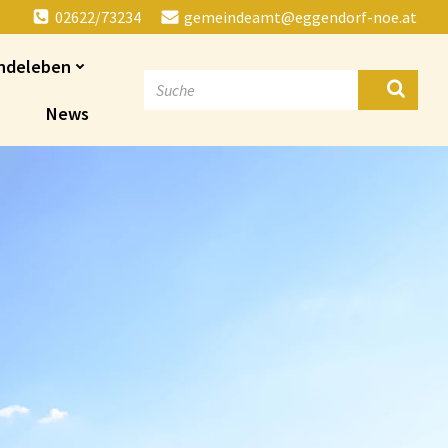
02622/73234
gemeindeamt@eggendorf-noe.at
ndeleben
News