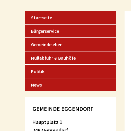
Startseite
Bürgerservice
Gemeindeleben
Müllabfuhr & Bauhöfe
Politik
News
GEMEINDE EGGENDORF
Hauptplatz 1
2492 Eggendorf