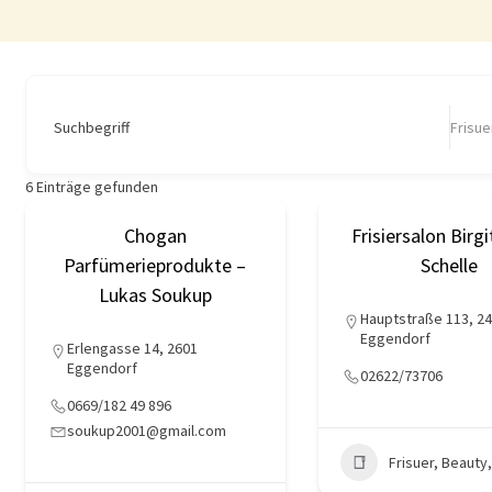
Suchbegriff
Frisue
6
Einträge gefunden
Chogan
Frisiersalon Birgi
Parfümerieprodukte –
Schelle
Lukas Soukup
Hauptstraße 113, 2
Eggendorf
Erlengasse 14, 2601
Eggendorf
02622/73706
0669/182 49 896
soukup2001@gmail.com
Frisuer, Beauty