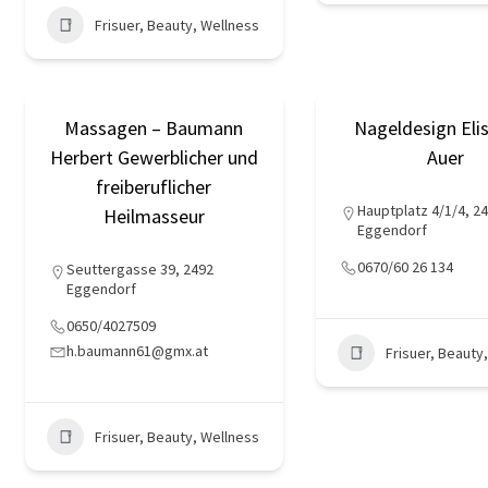
Frisuer, Beauty, Wellness
Massagen – Baumann
Nageldesign Eli
Herbert Gewerblicher und
Auer
freiberuflicher
Hauptplatz 4/1/4, 2
Heilmasseur
Eggendorf
0670/60 26 134
Seuttergasse 39, 2492
Eggendorf
0650/4027509
h.baumann61@gmx.at
Frisuer, Beauty
Frisuer, Beauty, Wellness