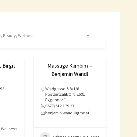
r, Beauty, Wellness
t Birgit
Massage Klimbim –
Benjamin Wandl
492
Waldgasse 6-8/1/8
Postleitzahl/Ort: 2601
Eggendorf
0677/612 179 27
benjamin.wandl@gmx.at
, Wellness
Frisuer, Beauty, Wellness