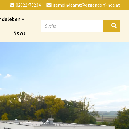
02622/73234
gemeindeamt@eggendorf-noe.at
ndeleben
News