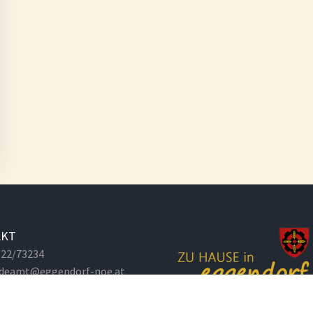
AKT
2622/73234
deamt@eggendorf-noe.at