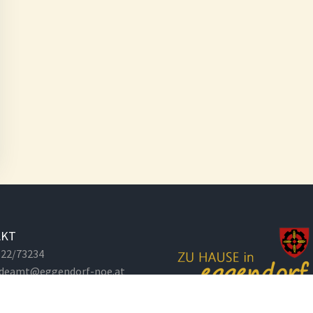
AKT
2622/73234
deamt@eggendorf-noe.at