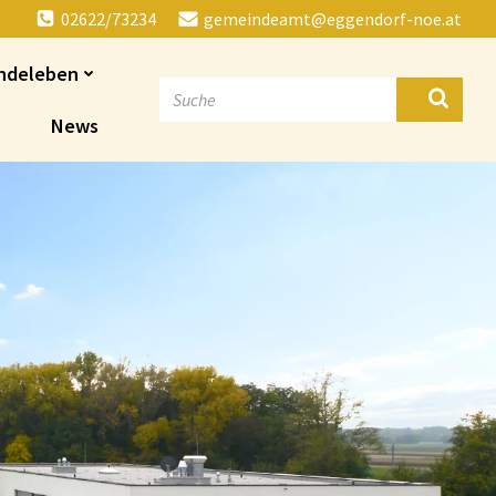
02622/73234
gemeindeamt@eggendorf-noe.at
ndeleben
News