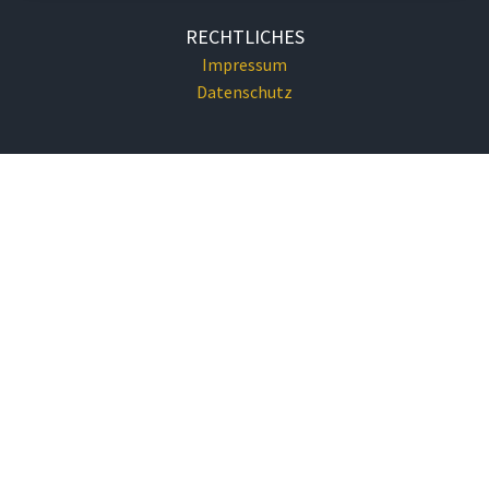
RECHTLICHES
Impressum
Datenschutz
KONTAKT
Tel.: 02622/73234
gemeindeamt@eggendorf-noe.at
GEMEINDEAMT
Hauptplatz 1
2492 Eggendorf