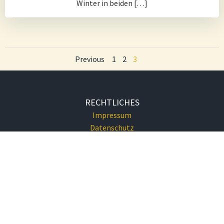
Winter in beiden […]
Posts
Posts
Page
Page
Page
Previous
1
2
3
navigation
navigation
RECHTLICHES
Impressum
Datenschutz
KONTAKT
Tel.: 02622/73234
gemeindeamt@eggendorf-noe.at
GEMEINDEAMT