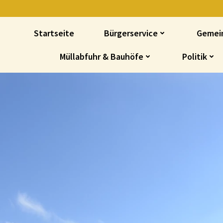
Startseite
Bürgerservice
Gemei
Müllabfuhr & Bauhöfe
Politik