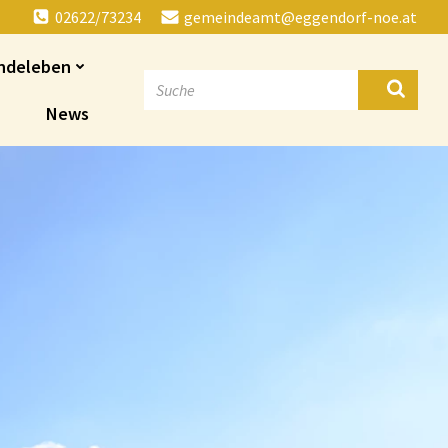
02622/73234
gemeindeamt@eggendorf-noe.at
ndeleben
News