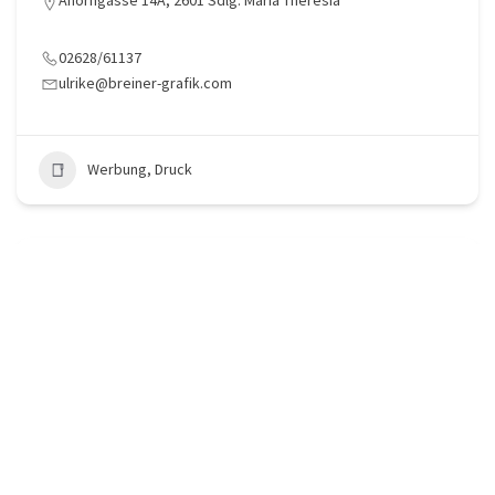
02628/61137
ulrike@breiner-grafik.com
Werbung, Druck
Chogan Parfümerieprodukte – Lukas Soukup
Erlengasse 14, 2601 Eggendorf
0669/182 49 896
soukup2001@gmail.com
Frisuer, Beauty, Wellness