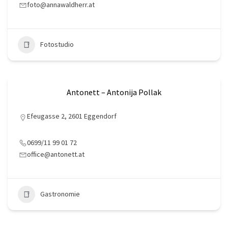
foto@annawaldherr.at
Fotostudio
Antonett – Antonija Pollak
Efeugasse 2, 2601 Eggendorf
0699/11 99 01 72
office@antonett.at
Gastronomie