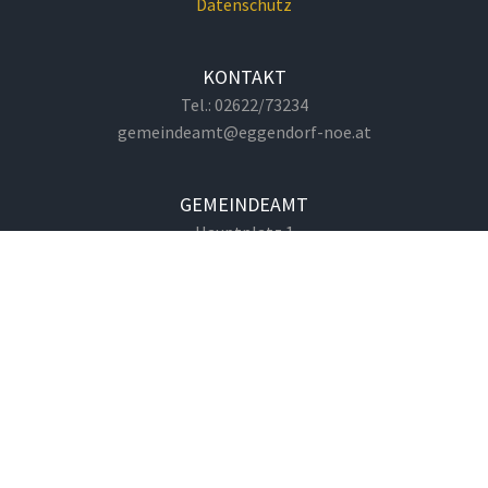
Datenschutz
KONTAKT
Tel.: 02622/73234
gemeindeamt@eggendorf-noe.at
GEMEINDEAMT
Hauptplatz 1
2492 Eggendorf