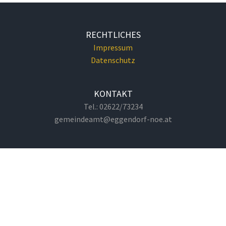
RECHTLICHES
Impressum
Datenschutz
KONTAKT
Tel.: 02622/73234
gemeindeamt@eggendorf-noe.at
GEMEINDEAMT
Hauptplatz 1
2492 Eggendorf