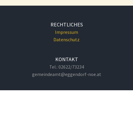
RECHTLICHES
Impressum
Datenschutz
KONTAKT
Tel.: 02622/73234
gemeindeamt@eggendorf-noe.at
GEMEINDEAMT
Hauptplatz 1
2492 Eggendorf