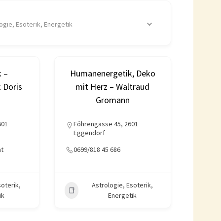
ogie, Esoterik, Energetik
k –
Humanenergetik, Deko
 Doris
mit Herz – Waltraud
Gromann
601
Föhrengasse 45, 2601
Eggendorf
at
0699/818 45 686
soterik,
Astrologie, Esoterik,
ik
Energetik