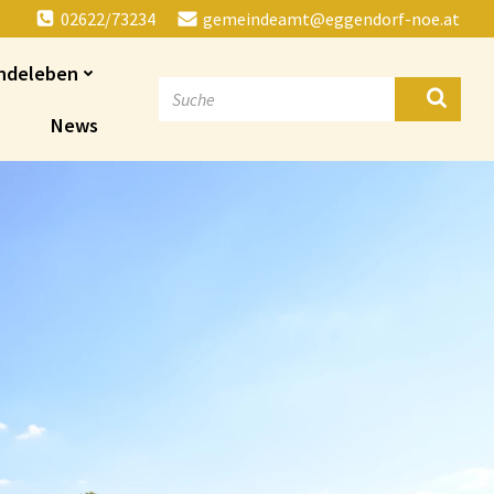
02622/73234
gemeindeamt@eggendorf-noe.at
ndeleben
News