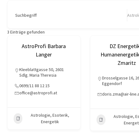
Suchbegriff
Astrol
3
Einträge gefunden
AstroProfi Barbara
DZ Energeti
Langer
Humanenergetik
Zmaritz
Kleeblattgasse 50, 2601
Sdlg. Maria Theresia
Drosselgasse 16, 2
Eggendorf
0699/11 88 12 15
office@astroprofi.at
doris.zma@air-line.
Astrologie, Esoterik,
Astrologie, E
Energetik
Energet