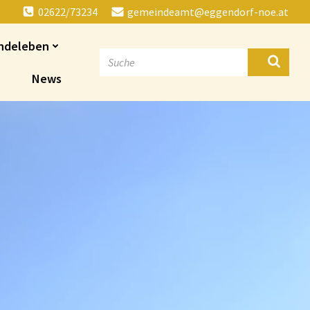
02622/73234
gemeindeamt@eggendorf-noe.at
ndeleben
News